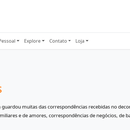
Pessoal
Explore
Contato
Loja
s
n guardou muitas das correspondências recebidas no decor
amiliares e de amores, correspondências de negócios, de